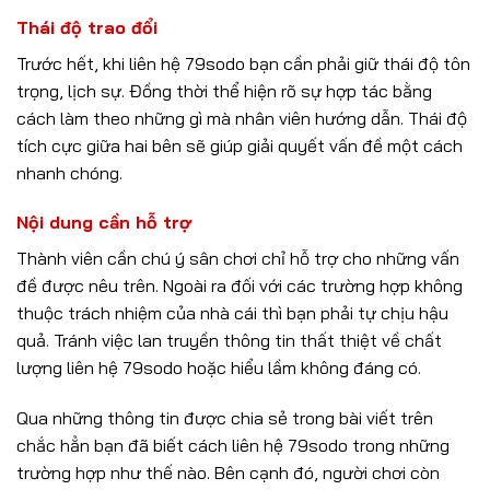
Thái độ trao đổi
Trước hết, khi liên hệ 79sodo bạn cần phải giữ thái độ tôn
trọng, lịch sự. Đồng thời thể hiện rõ sự hợp tác bằng
cách làm theo những gì mà nhân viên hướng dẫn. Thái độ
tích cực giữa hai bên sẽ giúp giải quyết vấn đề một cách
nhanh chóng.
Nội dung cần hỗ trợ
Thành viên cần chú ý sân chơi chỉ hỗ trợ cho những vấn
đề được nêu trên. Ngoài ra đối với các trường hợp không
thuộc trách nhiệm của nhà cái thì bạn phải tự chịu hậu
quả. Tránh việc lan truyền thông tin thất thiệt về chất
lượng liên hệ 79sodo hoặc hiểu lầm không đáng có.
Qua những thông tin được chia sẻ trong bài viết trên
chắc hẳn bạn đã biết cách liên hệ 79sodo trong những
trường hợp như thế nào. Bên cạnh đó, người chơi còn