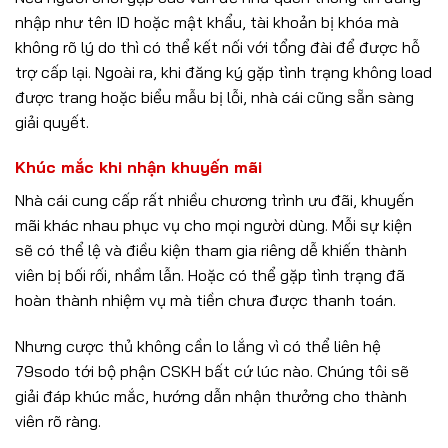
nhập như tên ID hoặc mật khẩu, tài khoản bị khóa mà
không rõ lý do thì có thể kết nối với tổng đài để được hỗ
trợ cấp lại. Ngoài ra, khi đăng ký gặp tình trạng không load
được trang hoặc biểu mẫu bị lỗi, nhà cái cũng sẵn sàng
giải quyết.
Khúc mắc khi nhận khuyến mãi
Nhà cái cung cấp rất nhiều chương trình ưu đãi, khuyến
mãi khác nhau phục vụ cho mọi người dùng. Mỗi sự kiện
sẽ có thể lệ và điều kiện tham gia riêng dễ khiến thành
viên bị bối rối, nhầm lẫn. Hoặc có thể gặp tình trạng đã
hoàn thành nhiệm vụ mà tiền chưa được thanh toán.
Nhưng cược thủ không cần lo lắng vì có thể liên hệ
79sodo tới bộ phận CSKH bất cứ lúc nào. Chúng tôi sẽ
giải đáp khúc mắc, hướng dẫn nhận thưởng cho thành
viên rõ ràng.