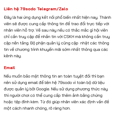
Liên hệ 79sodo Telegram/Zalo
Đây là hai ứng dụng kết nối phổ biến nhất hiện nay. Thành
viên sẽ được cung cấp thông tin để trao đổi trực tiếp với
nhân viên hỗ trợ. Về sau này nếu có thắc mắc gì hội viên
chỉ cần truy cập để nhắn tin với CSKH mà không cần truy
cập nền tảng. Bộ phận quản lý cũng cập nhật các thông
tin về chương trình khuyến mãi sớm nhất thông qua các
kênh này.
Email
Nếu muốn bảo mật thông tin an toàn tuyệt đối thì bạn
nên sử dụng email để liên hệ 79sodo vì toàn bộ dữ liệu
được quản lý bởi Google. Nếu sử dụng phương thức này
thì người chơi có thể cung cấp thêm ảnh bằng chứng
hoặc tệp đính kèm. Từ đó giúp nhân viên xác định vấn đề
một cách nhanh chóng, rõ ràng hơn.