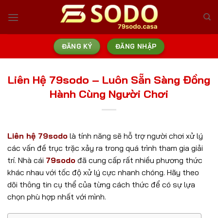
Chuyển
đến
nội
dung
ĐĂNG KÝ
ĐĂNG NHẬP
Liên Hệ 79sodo – Luôn Sẵn Sàng Đồng
Hành Cùng Người Chơi
Liên hệ 79sodo
là tính năng sẽ hỗ trợ người chơi xử lý
các vấn đề trục trặc xảy ra trong quá trình tham gia giải
trí. Nhà cái
79sodo
đã cung cấp rất nhiều phương thức
khác nhau với tốc độ xử lý cực nhanh chóng. Hãy theo
dõi thông tin cụ thể của từng cách thức để có sự lựa
chọn phù hợp nhất với mình.