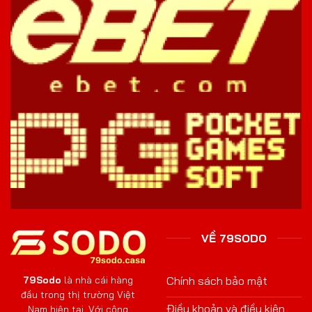
VỀ 79SODO
79Sodo
là nhà cái hàng
Chính sách bảo mật
đầu trong thị trường Việt
Điều khoản và điều kiện
Nam hiện tại. Với công