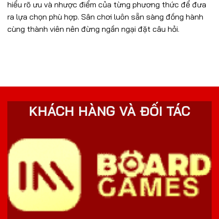
hiểu rõ ưu và nhược điểm của từng phương thức để đưa
ra lựa chọn phù hợp. Sân chơi luôn sẵn sàng đồng hành
cùng thành viên nên đừng ngần ngại đặt câu hỏi.
KHÁCH HÀNG VÀ ĐỐI TÁC