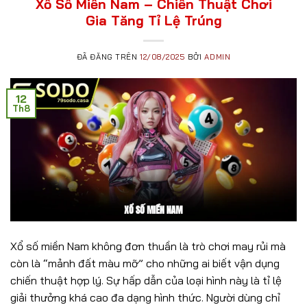
Xổ Số Miền Nam – Chiến Thuật Chơi
Gia Tăng Tỉ Lệ Trúng
ĐÃ ĐĂNG TRÊN
12/08/2025
BỞI
ADMIN
12
Th8
Xổ số miền Nam không đơn thuần là trò chơi may rủi mà
còn là “mảnh đất màu mỡ” cho những ai biết vận dụng
chiến thuật hợp lý. Sự hấp dẫn của loại hình này là tỉ lệ
giải thưởng khá cao đa dạng hình thức. Người dùng chỉ