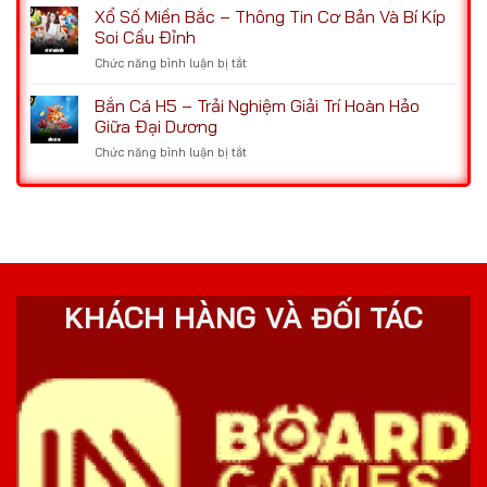
Số
Xổ Số Miền Bắc – Thông Tin Cơ Bản Và Bí Kíp
Dẫn
Tính
Miền
A-
Soi Cầu Đỉnh
Khốc
Nam
Z
Liệt
ở
Chức năng bình luận bị tắt
–
Từ
Xổ
Chiến
Giới
Số
Bắn Cá H5 – Trải Nghiệm Giải Trí Hoàn Hảo
Thuật
Lô
Miền
Chơi
Giữa Đại Dương
Thủ
Bắc
Gia
Chuyên
ở
Chức năng bình luận bị tắt
–
Tăng
Nghiệp
Bắn
Thông
Tỉ
Cá
Tin
Lệ
H5
Cơ
Trúng
–
Bản
Trải
Và
Nghiệm
Bí
Giải
Kíp
Trí
Soi
KHÁCH HÀNG VÀ ĐỐI TÁC
Hoàn
Cầu
Hảo
Đỉnh
Giữa
Đại
Dương