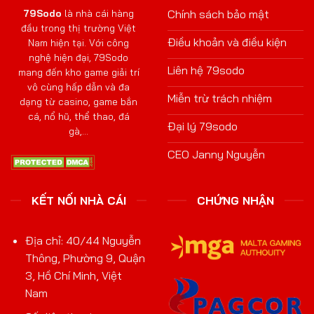
79Sodo
là nhà cái hàng
Chính sách bảo mật
đầu trong thị trường Việt
Điều khoản và điều kiện
Nam hiện tại. Với công
nghệ hiện đại, 79Sodo
Liên hệ 79sodo
mang đến kho game giải trí
vô cùng hấp dẫn và đa
Miễn trừ trách nhiệm
dạng từ casino, game bắn
cá, nổ hũ, thể thao, đá
Đại lý 79sodo
gà,...
CEO Janny Nguyễn
KẾT NỐI NHÀ CÁI
CHỨNG NHẬN
Địa chỉ:
40/44 Nguyễn
Thông, Phường 9, Quận
3, Hồ Chí Minh, Việt
Nam