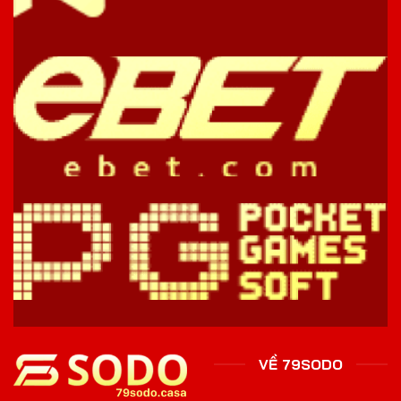
VỀ 79SODO