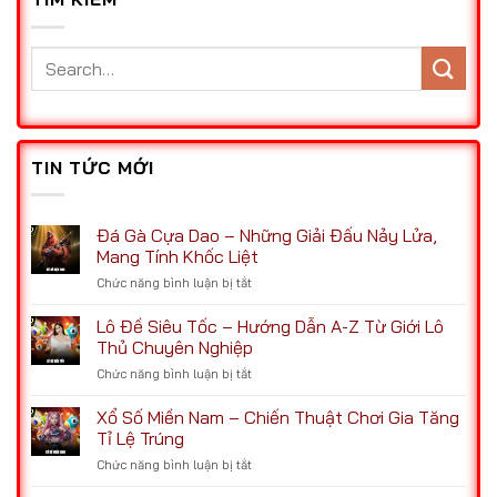
TIN TỨC MỚI
Đá Gà Cựa Dao – Những Giải Đấu Nảy Lửa,
Mang Tính Khốc Liệt
ở
Chức năng bình luận bị tắt
Đá
Gà
Lô Đề Siêu Tốc – Hướng Dẫn A-Z Từ Giới Lô
Cựa
Thủ Chuyên Nghiệp
Dao
ở
Chức năng bình luận bị tắt
–
Lô
Những
Đề
Xổ Số Miền Nam – Chiến Thuật Chơi Gia Tăng
Giải
Siêu
Đấu
Tỉ Lệ Trúng
Tốc
Nảy
ở
Chức năng bình luận bị tắt
–
Lửa,
Xổ
Hướng
Mang