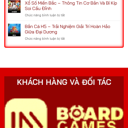
Số
Xổ Số Miền Bắc – Thông Tin Cơ Bản Và Bí Kíp
Dẫn
Tính
Miền
A-
Soi Cầu Đỉnh
Khốc
Nam
Z
Liệt
ở
Chức năng bình luận bị tắt
–
Từ
Xổ
Chiến
Giới
Số
Bắn Cá H5 – Trải Nghiệm Giải Trí Hoàn Hảo
Thuật
Lô
Miền
Chơi
Giữa Đại Dương
Thủ
Bắc
Gia
Chuyên
ở
Chức năng bình luận bị tắt
–
Tăng
Nghiệp
Bắn
Thông
Tỉ
Cá
Tin
Lệ
H5
Cơ
Trúng
–
Bản
Trải
Và
Nghiệm
Bí
Giải
Kíp
Trí
Soi
KHÁCH HÀNG VÀ ĐỐI TÁC
Hoàn
Cầu
Hảo
Đỉnh
Giữa
Đại
Dương