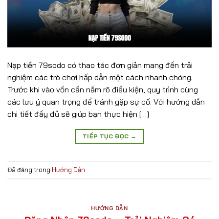
Nạp tiền 79sodo có thao tác đơn giản mang đến trải
nghiệm các trò chơi hấp dẫn một cách nhanh chóng.
Trước khi vào vốn cần nắm rõ điều kiện, quy trình cùng
các lưu ý quan trọng để tránh gặp sự cố. Với hướng dẫn
chi tiết đầy đủ sẽ giúp bạn thực hiện […]
TIẾP TỤC ĐỌC
→
Đã đăng trong
Hướng Dẫn
HƯỚNG DẪN