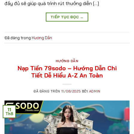
đầy đủ sẽ giúp quá trình rút thưởng diễn […]
TIẾP TỤC ĐỌC
→
Đã đăng trong
Hướng Dẫn
HƯỚNG DẪN
Nạp Tiền 79sodo – Hướng Dẫn Chi
Tiết Dễ Hiểu A-Z An Toàn
ĐÃ ĐĂNG TRÊN
11/08/2025
BỞI
ADMIN
11
Th8