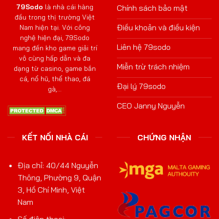
79Sodo
là nhà cái hàng
Chính sách bảo mật
đầu trong thị trường Việt
Điều khoản và điều kiện
Nam hiện tại. Với công
nghệ hiện đại, 79Sodo
Liên hệ 79sodo
mang đến kho game giải trí
vô cùng hấp dẫn và đa
Miễn trừ trách nhiệm
dạng từ casino, game bắn
cá, nổ hũ, thể thao, đá
Đại lý 79sodo
gà,...
CEO Janny Nguyễn
KẾT NỐI NHÀ CÁI
CHỨNG NHẬN
Địa chỉ:
40/44 Nguyễn
Thông, Phường 9, Quận
3, Hồ Chí Minh, Việt
Nam
Số điện thoại: