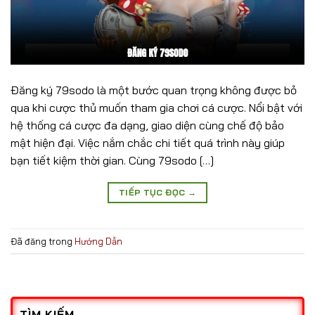
Đăng ký 79sodo là một bước quan trọng không được bỏ
qua khi cược thủ muốn tham gia chơi cá cược. Nổi bật với
hệ thống cá cược đa dạng, giao diện cùng chế độ bảo
mật hiện đại. Việc nắm chắc chi tiết quá trình này giúp
bạn tiết kiệm thời gian. Cùng 79sodo […]
TIẾP TỤC ĐỌC
→
Đã đăng trong
Hướng Dẫn
TÌM KIẾM