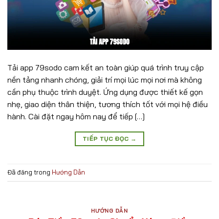
Tải app 79sodo cam kết an toàn giúp quá trình truy cập
nền tảng nhanh chóng, giải trí mọi lúc mọi nơi mà không
cần phụ thuộc trình duyệt. Ứng dụng được thiết kế gọn
nhẹ, giao diện thân thiện, tương thích tốt với mọi hệ điều
hành. Cài đặt ngay hôm nay để tiếp […]
TIẾP TỤC ĐỌC
→
Đã đăng trong
Hướng Dẫn
HƯỚNG DẪN