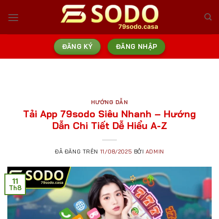
Chuyển
đến
nội
dung
ĐĂNG KÝ
ĐĂNG NHẬP
HƯỚNG DẪN
Tải App 79sodo Siêu Nhanh – Hướng
Dẫn Chi Tiết Dễ Hiểu A-Z
ĐÃ ĐĂNG TRÊN
11/08/2025
BỞI
ADMIN
11
Th8